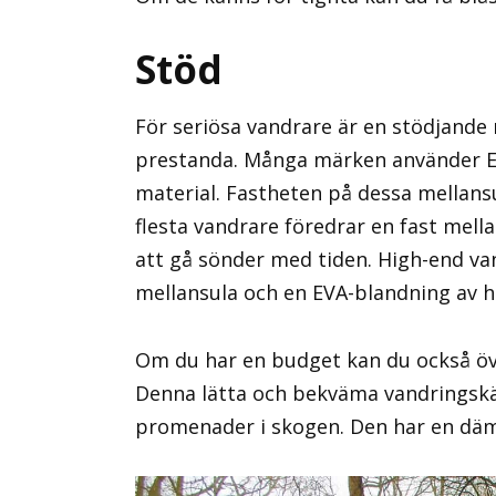
Stöd
För seriösa vandrare är en stödjande
prestanda. Många märken använder EVA
material. Fastheten på dessa mellansul
flesta vandrare föredrar en fast mell
att gå sönder med tiden. High-end v
mellansula och en EVA-blandning av hö
Om du har en budget kan du också ö
Denna lätta och bekväma vandringskän
promenader i skogen. Den har en dämp