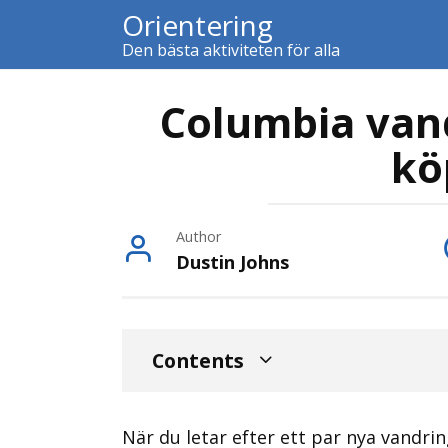
Skip
Orientering
to
Den bästa aktiviteten för alla
content
Columbia van
kö
Author
Dustin Johns
Contents
När du letar efter ett par nya vandrin