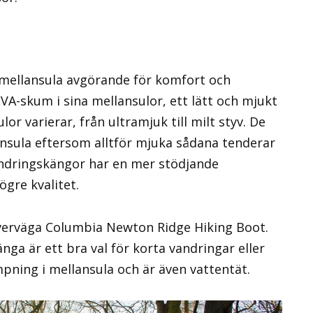
 mellansula avgörande för komfort och
-skum i sina mellansulor, ett lätt och mjukt
or varierar, från ultramjuk till milt styv. De
ansula eftersom alltför mjuka sådana tenderar
andringskängor har en mer stödjande
gre kvalitet.
verväga Columbia Newton Ridge Hiking Boot.
ga är ett bra val för korta vandringar eller
ning i mellansula och är även vattentät.