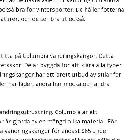
ett av de bästa valen för vandring och andra
också bra för vintersporter. De håller fötterna
aturer, och de ser bra ut också.
l titta på Columbia vandringskängor. Detta
etsskor. De är byggda för att klara alla typer
ringskängor har ett brett utbud av stilar för
ler har läder, andra har mocka och andra
vandringsutrustning. Columbia är ett
 är gjorda av en mängd olika material. För
ia vandringskängor för endast $65 under