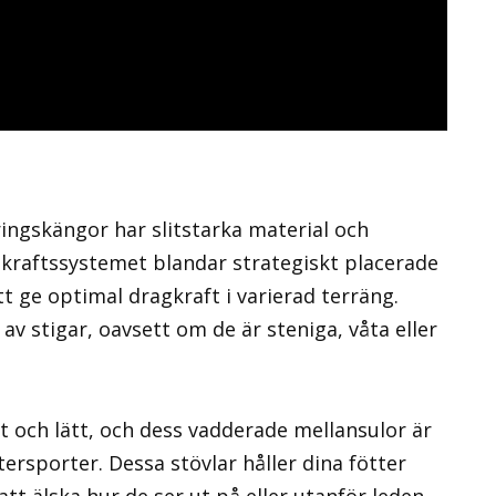
ingskängor har slitstarka material och
kraftssystemet blandar strategiskt placerade
 ge optimal dragkraft i varierad terräng.
 av stigar, oavsett om de är steniga, våta eller
 och lätt, och dess vadderade mellansulor är
tersporter. Dessa stövlar håller dina fötter
 älska hur de ser ut på eller utanför leden.