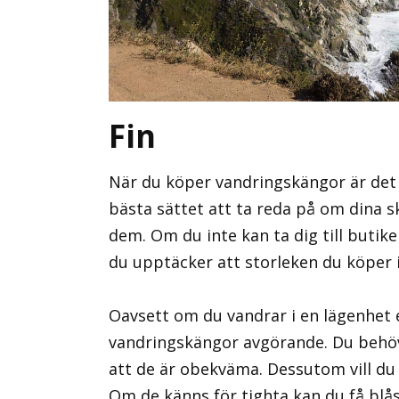
Fin
När du köper vandringskängor är det vi
bästa sättet att ta reda på om dina sk
dem. Om du inte kan ta dig till butik
du upptäcker att storleken du köper 
Oavsett om du vandrar i en lägenhet e
vandringskängor avgörande. Du behöv
att de är obekväma. Dessutom vill du 
Om de känns för tighta kan du få blås