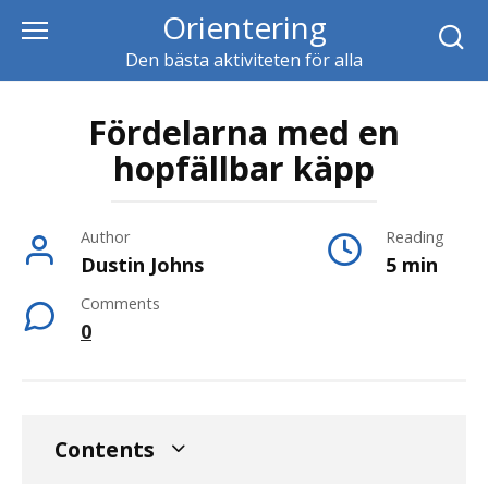
Skip
Orientering
to
Den bästa aktiviteten för alla
content
Fördelarna med en
hopfällbar käpp
Author
Reading
Dustin Johns
5 min
Comments
0
Contents