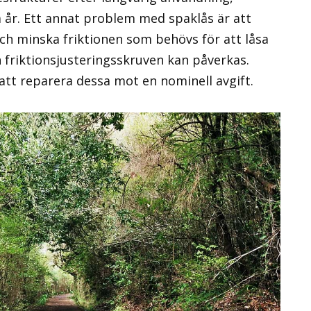
a år. Ett annat problem med spaklås är att
h minska friktionen som behövs för att låsa
h friktionsjusteringsskruven kan påverkas.
 att reparera dessa mot en nominell avgift.