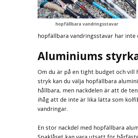
hopfällbara vandringsstavar
hopfällbara vandringsstavar har inte
Aluminiums styrk
Om du är på en tight budget och vill
stryk kan du välja hopfällbara alumin
hållbara, men nackdelen är att de t
ihåg att de inte är lika lätta som kol
vandringar.
En stor nackdel med hopfällbara alu
Spaklåset kan vara utsatt för hårfäst