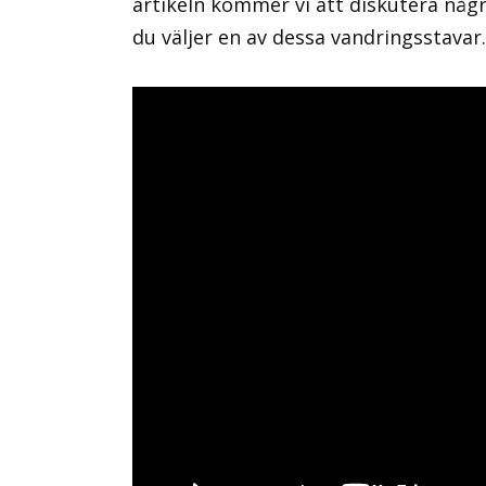
artikeln kommer vi att diskutera någr
du väljer en av dessa vandringsstavar.