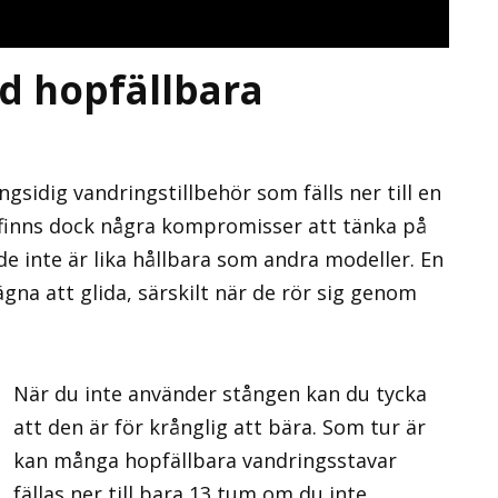
 hopfällbara
gsidig vandringstillbehör som fälls ner till en
t finns dock några kompromisser att tänka på
de inte är lika hållbara som andra modeller. En
gna att glida, särskilt när de rör sig genom
När du inte använder stången kan du tycka
att den är för krånglig att bära. Som tur är
kan många hopfällbara vandringsstavar
fällas ner till bara 13 tum om du inte