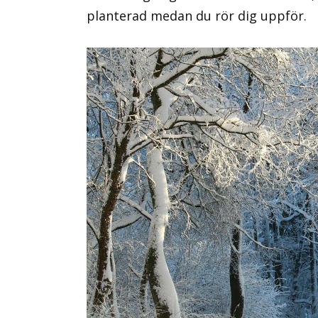
planterad medan du rör dig uppför.