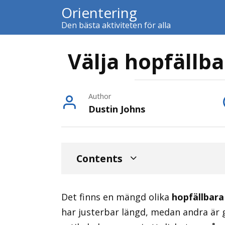
Skip
Orientering
to
Den bästa aktiviteten för alla
content
Välja hopfällb
Author
Dustin Johns
Contents
Det finns en mängd olika
hopfällbara
har justerbar längd, medan andra är g